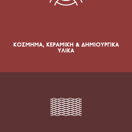
Υλικά κοσμήματος, Εξαρτήματα, Ρητίνες,
Πολυμερικός πηλός, Κεραμική, Πηλός, Καλούπια, Υλικά
χύτευσης, Υγρό Γυαλί, Σμάλτο
ΚΌΣΜΗΜΑ, ΚΕΡΑΜΙΚΉ & ΔΗΜΙΟΥΡΓΙΚΆ
ΥΛΙΚΆ
ΠΡΟΪΌΝΤΑ ΤΟΜΈΑ
Υφάσματα, Νήματα, Ραπτική, Κέντημα, Πλεκτική,
Macramé, Textile Crafts, Είδη ραπτικής & πατρόν