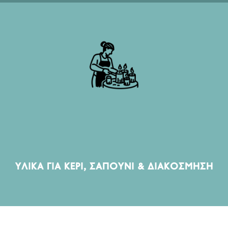
ΠΡΟΪΌΝΤΑ ΤΟΜΈΑ
Floral Design, Home Decor, Candles, Soap Making,
Resin Art, Seasonal Decoration, Interior Craft,
Δημιουργικά αντικείμενα για τον χώρο
ΥΛΙΚΆ ΓΙΑ ΚΕΡΊ, ΣΑΠΟΎΝΙ & ΔΙΑΚΌΣΜΗΣΗ