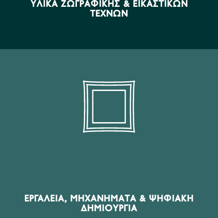
ΥΛΙΚΆ ΖΩΓΡΑΦΙΚΉΣ & ΕΙΚΑΣΤΙΚΏΝ
ΤΕΧΝΏΝ
ΠΡΟΪΌΝΤΑ ΤΟΜΈΑ
Εργαλεία, Μηχανήματα, Laser, CNC, 3D Printing,
Plotters, Ψηφιακός εξοπλισμός, Software δημιουργίας,
Makers Technologies
ΕΡΓΑΛΕΊΑ, ΜΗΧΑΝΉΜΑΤΑ & ΨΗΦΙΑΚΉ
ΔΗΜΙΟΥΡΓΊΑ