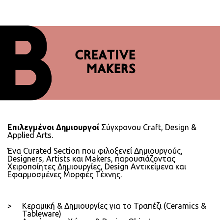
Search
CREATIVE
MAKERS
Πληκτρολογείστε αυτό που ψάχνετε
Search
Επιλεγμένοι Δημιουργοί
Σύγχρονου Craft, Design &
SUBSCRIBE
Applied Arts.
Ένα Curated Section που φιλοξενεί Δημιουργούς,
Designers, Artists και Makers, παρουσιάζοντας
Χειροποίητες Δημιουργίες, Design Αντικείμενα και
Εφαρμοσμένες Μορφές Τέχνης.
Κεραμική & Δημιουργίες για το Τραπέζι (Ceramics &
Tableware)