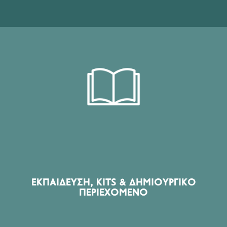
ΠΡΟΪΌΝΤΑ ΤΟΜΈΑ
DIY Kits, Starter Kits, Εκπαιδευτικό υλικό, Βιβλία,
Περιοδικά, Online Learning, Creative Courses, Εκδόσεις
ΕΚΠΑΊΔΕΥΣΗ, KITS & ΔΗΜΙΟΥΡΓΙΚΌ
ΠΕΡΙΕΧΌΜΕΝΟ