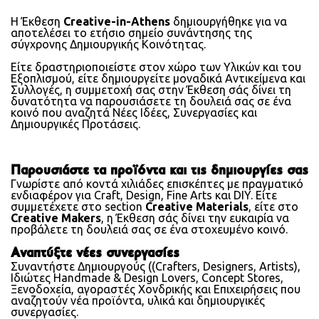
Η Έκθεση
Creative-in-Athens
δημιουργήθηκε για να
αποτελέσει το ετήσιο σημείο συνάντησης της
σύγχρονης Δημιουργικής Κοινότητας.
Είτε δραστηριοποιείστε στον χώρο των Υλικών και του
Εξοπλισμού, είτε δημιουργείτε μοναδικά Αντικείμενα και
Συλλογές, η συμμετοχή σας στην Έκθεση σάς δίνει τη
δυνατότητα να παρουσιάσετε τη δουλειά σας σε ένα
κοινό που αναζητά Νέες Ιδέες, Συνεργασίες και
Δημιουργικές Προτάσεις.
Παρουσιάστε τα προϊόντα και τις δημιουργίες σας
Γνωρίστε από κοντά χιλιάδες επισκέπτες με πραγματικό
ενδιαφέρον για Craft, Design, Fine Arts και DIY. Είτε
συμμετέχετε στο section
Creative Materials
, είτε στο
Creative Makers
, η Έκθεση σάς δίνει την ευκαιρία να
προβάλετε τη δουλειά σας σε ένα στοχευμένο κοινό.
Αναπτύξτε νέες συνεργασίες
Συναντήστε Δημιουργούς ((Crafters, Designers, Artists),
Ιδιώτες Handmade & Design Lovers, Concept Stores,
Ξενοδοχεία, αγοραστές Χονδρικής και Επιχειρήσεις που
αναζητούν νέα προϊόντα, υλικά και δημιουργικές
συνεργασίες.