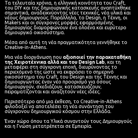
Τα τελευταία χρόνια, η ελληνική κοινότητα του Craft,
του DIY και της δημιουργικής κατασκευής αναπτύχθηκε
σημαντικά, αναδεικνύοντας νέες τεχνικές, νέα υλικά και
νέους δημιουργούς. Παράλληλα, το Design, η Τέχνη, οι
Makers και οι σύγχρονες μορφές εφαρμοσμένης
δημιουργίας διαμορφώνουν ένα ολοένα και ευρύτερο
δημιουργικό οικοσύστημα.
Μέσα από αυτή τη νέα πραγματικότητα γεννήθηκε το
Creative-in-Athens.
Μια νέα διοργάνωση που
αξιοποιεί την παρακαταθήκη
της Χειροτέχνικα αλλά και του
Design
Lab
, και τη
μεταφέρει στη σύγχρονη εποχή, διευρύνοντας το
περιεχόμενό της ώστε να εκφράσει το σημερινό
οικοσύστημα του Craft, του Design και της Τέχνης και
δημιουργώντας έναν νέο προορισμό για όσους
δημιουργούν, σχεδιάζουν, κατασκευάζουν,
πειραματίζονται και αναζητούν νέες ιδέες.
Περισσότερο από μια έκθεση, το Creative-in-Athens
φιλοδοξεί να αποτελέσει τη νέα συνάντηση του
σύγχρονου δημιουργικού κόσμου στην Ελλάδα.
Έναν χώρο όπου τα Υλικά συναντούν τους Δημιουργούς
και η Γνώση μετατρέπεται σε Εμπειρία.