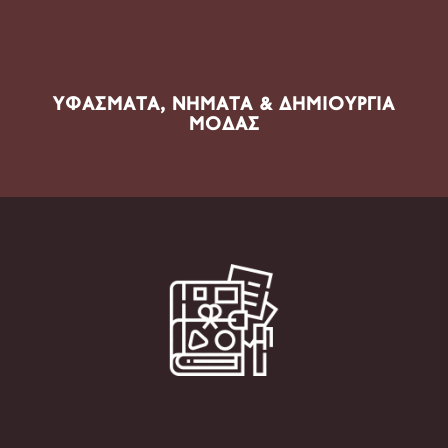
ΥΦΆΣΜΑΤΑ, ΝΉΜΑΤΑ & ΔΗΜΙΟΥΡΓΊΑ
ΜΌΔΑΣ
ΠΡΟΪΌΝΤΑ ΤΟΜΈΑ
Scrapbooking, Χαρτοτεχνία, Journaling, Decoupage,
DIY, Creative Packaging, Cutting Machines, Vinyl,
Creative Papers